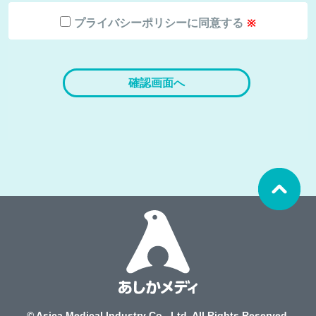
他の規範を遵守します。
プライバシーポリシーに同意する
第2条(個人情報)
本プライバシーポリシーにおいて「個人情報」とは，個人情報
保護法にいう，生存する個人に関する情報であって，当該情報
に含まれる氏名，住所，電話番号，メールアドレス及びその他
の記述等により特定の個人を識別することができるもの(他の情
報と容易に照合することができ，それにより特定の個人を識別
することができることとなるものを含む)をいいます。
第3条(個人情報の収集)
当社は，個人情報の入手を適法かつ公正な手段によって行うも
のとし，ユーザーの意思に反する不正な入手を行わないものと
します。
当社は，個人情報を収集する場合，その利用目的をあらかじめ
通知又は公表するものとします。
第4条(当事務所によるクッキー等の使用について)
当社は，クッキー及びIPアドレス等から嗜好情報・履歴情報及
びその他のユーザーのプライバシーに係る情報を収集する場合
© Asica Medical Industry Co., Ltd. All Rights Reserved.