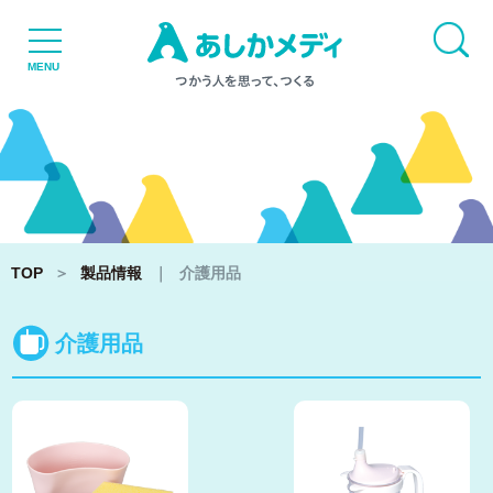
TOP
MENU
NEWS
TOP
＞
製品情報
｜
介護用品
介護用品
品質と設備
個人販売
リクルート