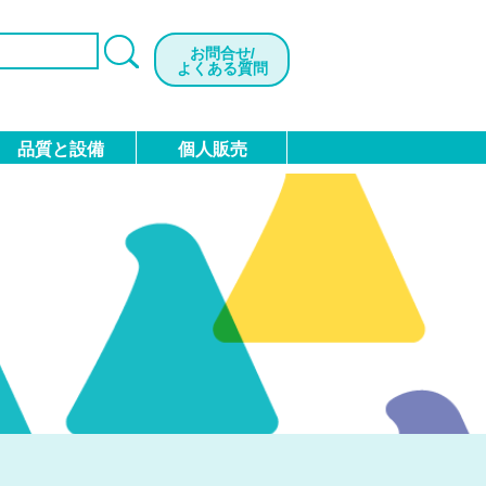
お問合せ/
よくある質問
品質と設備
個人販売
会社概要
加工品
検診・検査用品
沿革