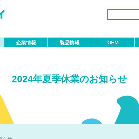
企業情報
製品情報
OEM
代表者挨拶
医療・看護用品
当社の想い
経営理念
介護用品
受注事例
2024年夏季休業のお知らせ
知らせ