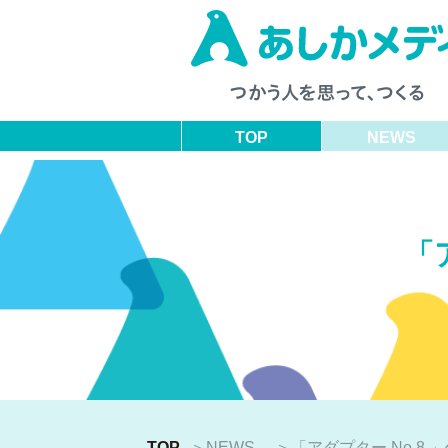
TOP
NEWS
「
TOP
＞
NEWS
＞
「アダプター No.8