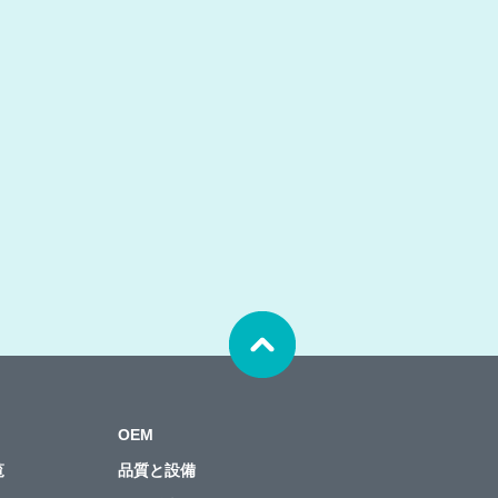
。
OEM
覧
品質と設備