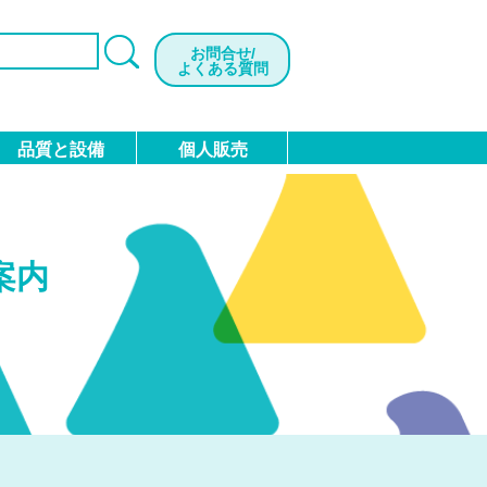
お問合せ/
よくある質問
品質と設備
個人販売
会社概要
加工品
検診・検査用品
沿革
案内