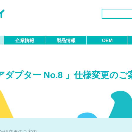
企業情報
製品情報
OEM
代表者挨拶
医療・看護用品
当社の想い
経営理念
介護用品
受注事例
アダプター No.8 」仕様変更のご
 」仕様変更のご案内