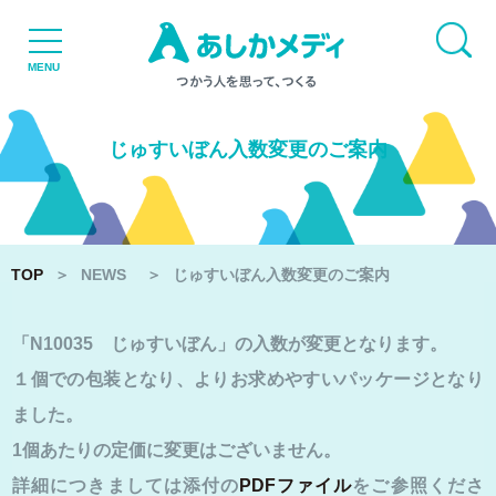
TOP
MENU
NEWS
じゅすいぼん入数変更のご案内
TOP
＞
NEWS
＞
じゅすいぼん入数変更のご案内
「N10035 じゅすいぼん」の入数が変更となります。
品質と設備
１個での包装となり、よりお求めやすいパッケージとなり
ました。
個人販売
1個あたりの定価に変更はございません。
詳細につきましては添付の
PDFファイル
をご参照くださ
リクルート