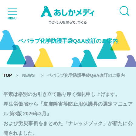
TOP
MENU
NEWS
ペバラブ化学防護手袋Q&A改訂のご案内
TOP
＞
NEWS
＞
ペバラブ化学防護手袋Q&A改訂のご案内
平素は格別のお引き立て賜り厚く御礼申し上げます。
品質と設備
厚生労働省から「皮膚障害等防止用保護具の選定マニュア
ル 第3版 2026年3月」
個人販売
および労災事例をまとめた「ナレッジブック」が新たに公
開されました。
リクルート